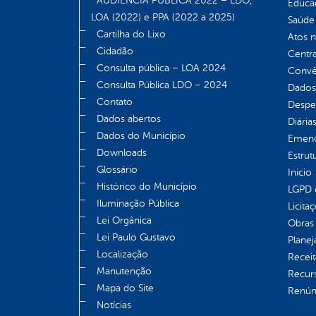
AUDIÊNCIA PÚBLICA 2022 – LDO,
Educa
LOA (2022) e PPA (2022 a 2025)
Saúde
Cartilha do Lixo
Atos 
Cidadão
Centra
Consulta pública – LOA 2024
Convên
Consulta Pública LDO – 2024
Dados
Contato
Despe
Dados abertos
Diária
Dados do Município
Emend
Downloads
Estrut
Glossário
Inicio
Histórico do Município
LGPD e
Iluminação Pública
Licita
Lei Orgânica
Obras 
Lei Paulo Gustavo
Plane
Localização
Receit
Manutenção
Recur
Mapa do Site
Renúnc
Notícias