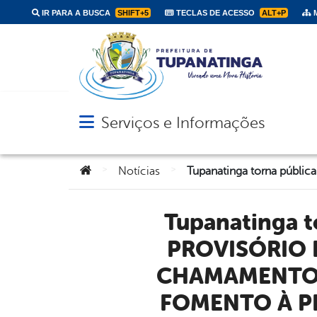
IR PARA A BUSCA
SHIFT+5
TECLAS DE ACESSO
ALT+P
M
Serviços e Informações
Abrir menu principal de navegação
Você está aqui:
>
>
Notícias
Tupanatinga torna pública a PUBLICAÇÃO DO RESULTADO
PROVISÓRIO 
CHAMAMENTO P
FOMENTO À P