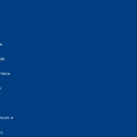
de
 de
ntária
m
iscais e
s,