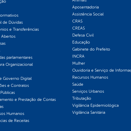
Animais
ção
Aposentadoria
Assistência Social
normativos
CRAS
l de Dúvidas
CREAS
ios e Transferências
Defesa Civil
 Abertos
Educação
sas
Gabinete do Prefeito
s
INCRA
as parlamentares
Mulher
ura Organizacional
Ouvidoria e Serviço de Informa
Recursos Humanos
 Governo Digital
Saúde
ções e Contratos
Serviços Urbanos
Públicas
Tributação
jamento e Prestação de Contas
Vigilância Epidemiológica
as
Vigilância Sanitária
sos Humanos
ias de Receitas