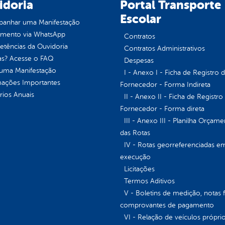
idoria
Portal Transporte
Escolar
anhar uma Manifestação
imento via WhatsApp
Contratos
tências da Ouvidoria
Contratos Administrativos
as? Acesse o FAQ
Despesas
 uma Manifestação
I - Anexo I - Ficha de Registro 
mações Importantes
Fornecedor - Forma Indireta
rios Anuais
II - Anexo II - Ficha de Registro
Fornecedor - Forma direta
III - Anexo III - Planilha Orçame
das Rotas
IV - Rotas georreferenciadas e
execução
Licitações
Termos Aditivos
V - Boletins de medição, notas f
comprovantes de pagamento
VI - Relação de veículos próprio