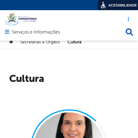
ACESSIBILIDADE
Acesso ráp
Busca
Serviços e Informações
Abrir menu principal de navegação
Você está aqui:
Secretarias e Orgãos
Cultura
>
>
Cultura