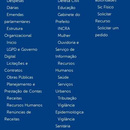
autoridades
Despesas
Defesa Civil
Sic Físico
Diárias
Educação
Solicitar
Emendas
Gabinete do
Recurso
parlamentares
Prefeito
Solicitar um
Estrutura
INCRA
pedido
Organizacional
Mulher
Inicio
Ouvidoria e
LGPD e Governo
Serviço de
Digital
Informação
Licitações e
Recursos
Contratos
Humanos
Obras Públicas
Saúde
Planejamento e
Serviços
Prestação de Contas
Urbanos
Receitas
Tributação
Recursos Humanos
Vigilância
Renúncias de
Epidemiológica
Receitas
Vigilância
Sanitária