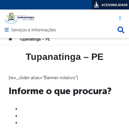
ACESSIBILIDADE
Acesso ráp
Busca
Serviços e Informações
Abrir menu principal de navegação
Você está aqui:
Tupanatinga – PE
>
Tupanatinga – PE
[rev_slider alias=”Banner rotativo”]
Informe o que procura?