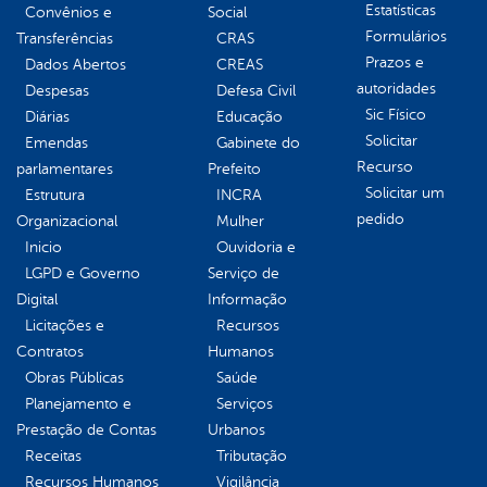
Estatísticas
Convênios e
Social
Formulários
Transferências
CRAS
Prazos e
Dados Abertos
CREAS
autoridades
Despesas
Defesa Civil
Sic Físico
Diárias
Educação
Solicitar
Emendas
Gabinete do
Recurso
parlamentares
Prefeito
Solicitar um
Estrutura
INCRA
pedido
Organizacional
Mulher
Inicio
Ouvidoria e
LGPD e Governo
Serviço de
Digital
Informação
Licitações e
Recursos
Contratos
Humanos
Obras Públicas
Saúde
Planejamento e
Serviços
Prestação de Contas
Urbanos
Receitas
Tributação
Recursos Humanos
Vigilância