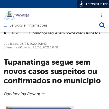
ACESSIBILIDADE
Acesso ráp
Busca
Serviços e Informações
Abrir menu principal de navegação
Você está aqui:
Notícias
Tupanatinga segue sem novos casos suspeitos ou confirmados no município
>
>
publicado: 05/05/2020 20h43,
última modificação: 28/03/2021 17h51
Tupanatinga segue sem
novos casos suspeitos ou
confirmados no município
Por Janaína Bevenuto
book