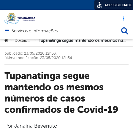
ACESSIBILIDADE
Acesso ráp
Busca
Serviços e Informações
Abrir menu principal de navegação
Você está aqui:
Destaques
Tupanatinga segue mantendo os mesmos números de casos confirmados de Covid-19
>
>
publicado: 23/05/2020 12h53,
última modificação: 23/05/2020 12h54
Tupanatinga segue
mantendo os mesmos
números de casos
confirmados de Covid-19
Por Janaína Bevenuto