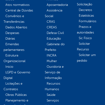
Solicitação
Atos normativos
Aposentadoria
Decretos
Central de Dúvidas
Assistência
Estatísticas
Convênios e
Social
Formulários
Transferências
CRAS
Prazos e
Dados Abertos
CREAS
autoridades
Despesas
Defesa Civil
Sic Físico
Diárias
Educação
Solicitar
Emendas
Gabinete do
Recurso
parlamentares
Prefeito
Solicitar um
Estrutura
INCRA
pedido
Organizacional
Mulher
Inicio
Ouvidoria e
LGPD e Governo
Serviço de
Digital
Informação
Licitações e
Recursos
Contratos
Humanos
Obras Públicas
Saúde
Planejamento e
Serviços