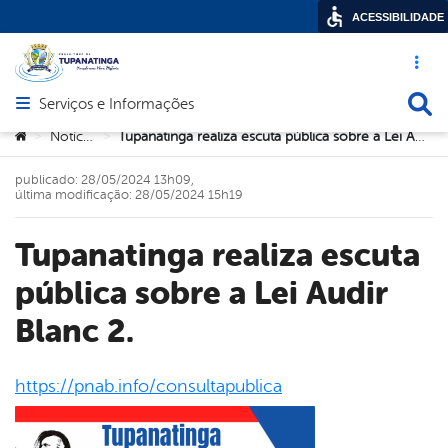
ACESSIBILIDADE
Acesso ráp
Busca
Serviços e Informações
Abrir menu principal de navegação
Você está aqui:
Notícias
Tupanatinga realiza escuta pública sobre a Lei Audir Blanc 2.
>
>
publicado: 28/05/2024 13h09,
última modificação: 28/05/2024 15h19
Tupanatinga realiza escuta
pública sobre a Lei Audir
Blanc 2.
https://pnab.info/consultapublica
book