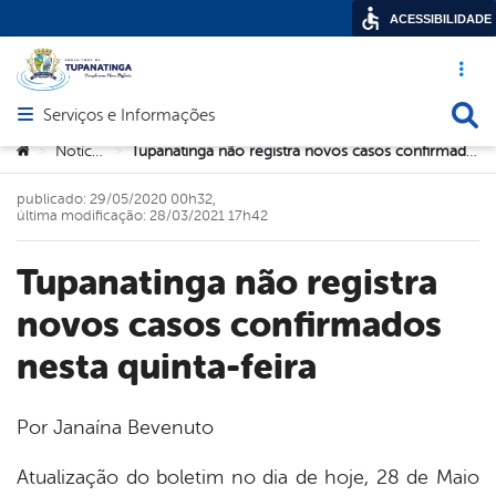
ACESSIBILIDADE
Acesso ráp
Busca
Serviços e Informações
Abrir menu principal de navegação
Você está aqui:
Notícias
Tupanatinga não registra novos casos confirmados nesta quinta-feira
>
>
publicado: 29/05/2020 00h32,
última modificação: 28/03/2021 17h42
Tupanatinga não registra
novos casos confirmados
nesta quinta-feira
Por Janaína Bevenuto
book
Atualização do boletim no dia de hoje, 28 de Maio