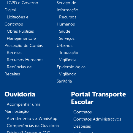
LGPD e Governo
Serviço de
Digital
Informação
Licitações e
Recursos
Contratos
Humanos
Obras Públicas
Saúde
Planejamento e
Serviços
Prestação de Contas
Urbanos
Receitas
Tributação
Recursos Humanos
Vigilância
Renúncias de
Epidemiológica
Receitas
Vigilância
Sanitária
Ouvidoria
Portal Transporte
Escolar
Acompanhar uma
Manifestação
Contratos
Atendimento via WhatsApp
Contratos Administrativos
Competências da Ouvidoria
Despesas
Dúvidas? Acesse o FAQ