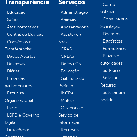
Transparência
Serviços
Como
solicitar
Educação
Administração
Consulte sua
Saúde
Animais
Solicitação
Atos normativos
Aposentadoria
Decretos
Central de Dúvidas
Assistência
Estatísticas
Convênios e
Social
Formulários
Transferências
CRAS
Prazos e
Dados Abertos
CREAS
autoridades
Despesas
Defesa Civil
Sic Físico
Diárias
Educação
Solicitar
Emendas
Gabinete do
Recurso
parlamentares
Prefeito
Solicitar um
Estrutura
INCRA
pedido
Organizacional
Mulher
Inicio
Ouvidoria e
LGPD e Governo
Serviço de
Digital
Informação
Licitações e
Recursos