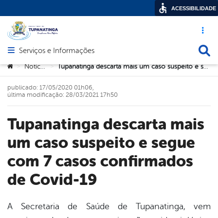
ACESSIBILIDADE
Acesso ráp
Busca
Serviços e Informações
Abrir menu principal de navegação
Você está aqui:
Notícias
Tupanatinga descarta mais um caso suspeito e segue com 7 casos confirmados de Covid-19
>
>
publicado: 17/05/2020 01h06,
última modificação: 28/03/2021 17h50
Tupanatinga descarta mais
um caso suspeito e segue
com 7 casos confirmados
de Covid-19
A Secretaria de Saúde de Tupanatinga, vem