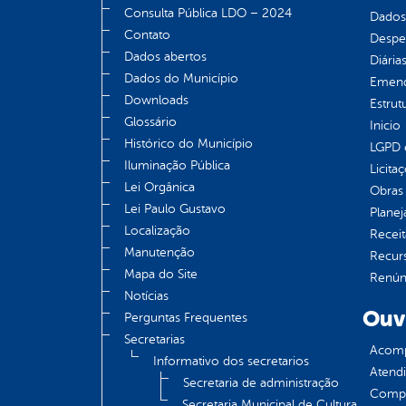
Consulta Pública LDO – 2024
Dados
Contato
Despe
Dados abertos
Diária
Dados do Município
Emend
Downloads
Estrut
Glossário
Inicio
Histórico do Município
LGPD e
Iluminação Pública
Licita
Lei Orgânica
Obras 
Lei Paulo Gustavo
Plane
Localização
Receit
Manutenção
Recur
Mapa do Site
Renúnc
Notícias
Ouv
Perguntas Frequentes
Secretarias
Acomp
Informativo dos secretarios
Atend
Secretaria de administração
Compe
Secretaria Municipal de Cultura,