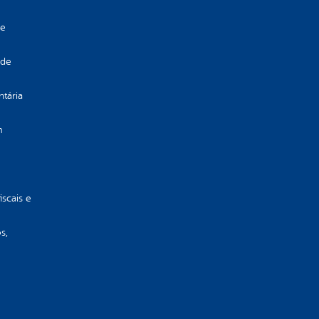
de
 de
ntária
m
iscais e
s,