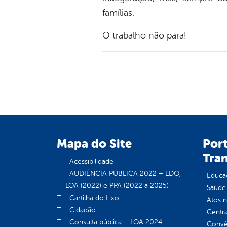
famílias.
O trabalho não para!
Mapa do Site
Port
Tra
Acessibilidade
AUDIÊNCIA PÚBLICA 2022 – LDO,
Educa
LOA (2022) e PPA (2022 a 2025)
Saúde
Cartilha do Lixo
Atos 
Cidadão
Centra
Consulta pública – LOA 2024
Convên