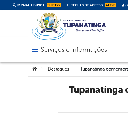
IR PARA A BUSCA
SHIFT+5
TECLAS DE ACESSO
ALT+P
M
Serviços e Informações
Abrir menu principal de navegação
Você está aqui:
>
>
Destaques
Tupanatinga comemora um balanço positivo de obras de