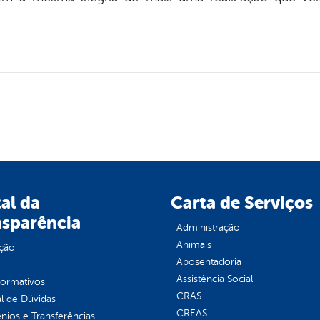
al da
Carta de Serviços
nsparência
Administração
Animais
ção
Aposentadoria
Assistência Social
normativos
CRAS
l de Dúvidas
CREAS
ios e Transferências