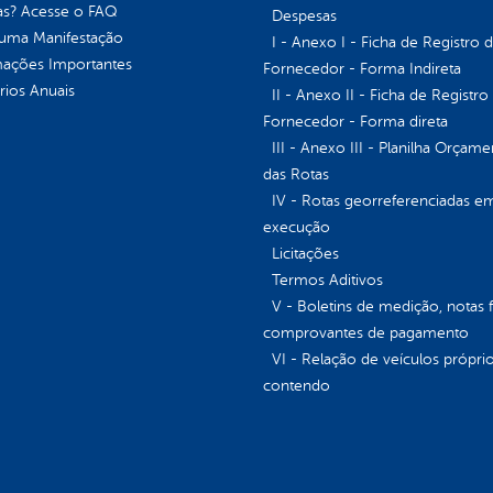
as? Acesse o FAQ
Despesas
 uma Manifestação
I - Anexo I - Ficha de Registro 
mações Importantes
Fornecedor - Forma Indireta
rios Anuais
II - Anexo II - Ficha de Registro
Fornecedor - Forma direta
III - Anexo III - Planilha Orçame
das Rotas
IV - Rotas georreferenciadas e
execução
Licitações
Termos Aditivos
V - Boletins de medição, notas f
comprovantes de pagamento
VI - Relação de veículos próprio
contendo