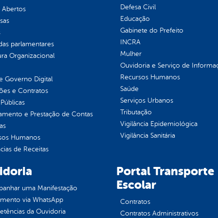
Defesa Civil
 Abertos
Educação
sas
Gabinete do Prefeito
s
INCRA
as parlamentares
Mulher
ura Organizacional
Ouvidoria e Serviço de Informa
Recursos Humanos
 Governo Digital
Saúde
ções e Contratos
Serviços Urbanos
Públicas
Tributação
jamento e Prestação de Contas
Vigilância Epidemiológica
as
Vigilância Sanitária
sos Humanos
ias de Receitas
idoria
Portal Transporte
Escolar
anhar uma Manifestação
imento via WhatsApp
Contratos
tências da Ouvidoria
Contratos Administrativos