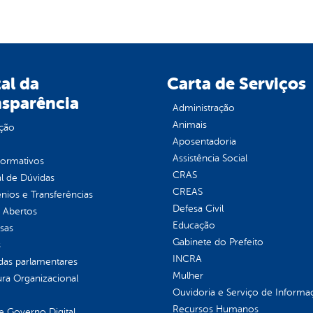
al da
Carta de Serviços
nsparência
Administração
Animais
ção
Aposentadoria
Assistência Social
normativos
CRAS
l de Dúvidas
CREAS
ios e Transferências
Defesa Civil
 Abertos
Educação
sas
Gabinete do Prefeito
s
INCRA
as parlamentares
Mulher
ura Organizacional
Ouvidoria e Serviço de Informa
Recursos Humanos
 Governo Digital