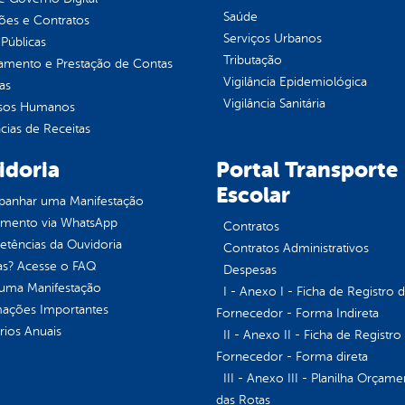
Saúde
ções e Contratos
Serviços Urbanos
Públicas
Tributação
jamento e Prestação de Contas
Vigilância Epidemiológica
as
Vigilância Sanitária
sos Humanos
ias de Receitas
idoria
Portal Transporte
Escolar
anhar uma Manifestação
imento via WhatsApp
Contratos
tências da Ouvidoria
Contratos Administrativos
as? Acesse o FAQ
Despesas
 uma Manifestação
I - Anexo I - Ficha de Registro 
mações Importantes
Fornecedor - Forma Indireta
rios Anuais
II - Anexo II - Ficha de Registro
Fornecedor - Forma direta
III - Anexo III - Planilha Orçame
das Rotas