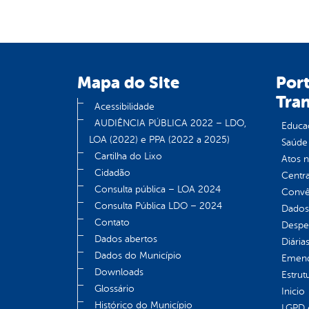
Mapa do Site
Port
Tra
Acessibilidade
AUDIÊNCIA PÚBLICA 2022 – LDO,
Educa
LOA (2022) e PPA (2022 a 2025)
Saúde
Cartilha do Lixo
Atos 
Cidadão
Centra
Consulta pública – LOA 2024
Convên
Consulta Pública LDO – 2024
Dados
Contato
Despe
Dados abertos
Diária
Dados do Município
Emend
Downloads
Estrut
Glossário
Inicio
Histórico do Município
LGPD e