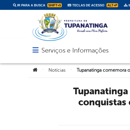
IR PARA A BUSCA
SHIFT+5
TECLAS DE ACESSO
ALT+P
M
Serviços e Informações
Abrir menu principal de navegação
Você está aqui:
>
>
Notícias
Tupanatinga comemora o Dia da Gestante com grandes
conquistas 