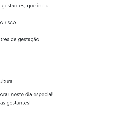
 gestantes, que inclui:
to risco
stres de gestação
ltura.
ar neste dia especial!
sas gestantes!