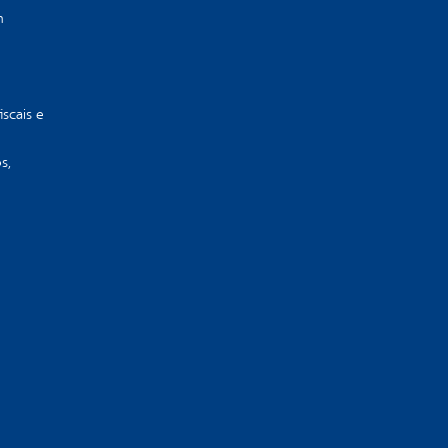
m
iscais e
s,