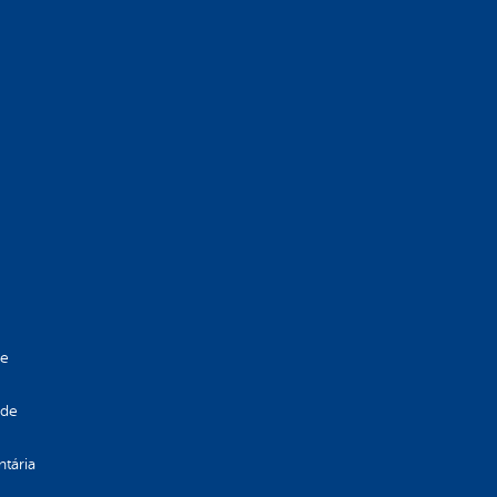
de
 de
ntária