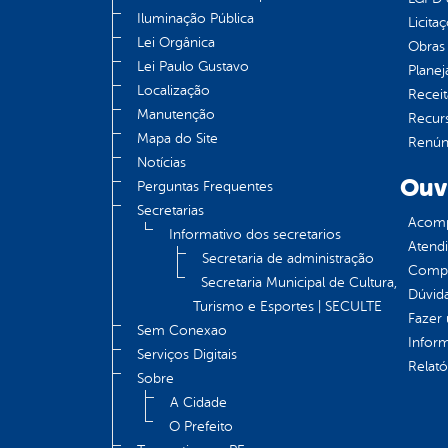
Iluminação Pública
Licita
Lei Orgânica
Obras 
Lei Paulo Gustavo
Plane
Localização
Receit
Manutenção
Recur
Mapa do Site
Renúnc
Notícias
Ouv
Perguntas Frequentes
Secretarias
Acomp
Informativo dos secretarios
Atend
Secretaria de administração
Compe
Secretaria Municipal de Cultura,
Dúvid
Turismo e Esportes | SECULTE
Fazer
Sem Conexao
Infor
Serviços Digitais
Relató
Sobre
A Cidade
O Prefeito