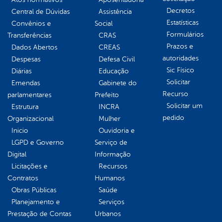
Decretos
Central de Dúvidas
Assistência
Estatísticas
Convênios e
Social
Formulários
Transferências
CRAS
Prazos e
Dados Abertos
CREAS
autoridades
Despesas
Defesa Civil
Sic Físico
Diárias
Educação
Solicitar
Emendas
Gabinete do
Recurso
parlamentares
Prefeito
Solicitar um
Estrutura
INCRA
pedido
Organizacional
Mulher
Inicio
Ouvidoria e
LGPD e Governo
Serviço de
Digital
Informação
Licitações e
Recursos
Contratos
Humanos
Obras Públicas
Saúde
Planejamento e
Serviços
Prestação de Contas
Urbanos