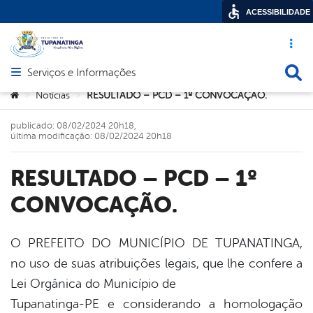
ACESSIBILIDADE
Acesso ráp
Busca
Serviços e Informações
Abrir menu principal de navegação
Você está aqui:
Notícias
RESULTADO – PCD – 1º CONVOCAÇÃO.
>
>
publicado: 08/02/2024 20h18,
última modificação: 08/02/2024 20h18
RESULTADO – PCD – 1º
CONVOCAÇÃO.
O PREFEITO DO MUNICÍPIO DE TUPANATINGA,
no uso de suas atribuições legais, que lhe confere a
book
Lei Orgânica do Município de
Tupanatinga-PE e considerando a homologação