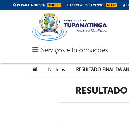
IR PARA A BUSCA
SHIFT+5
TECLAS DE ACESSO
ALT+P
M
Serviços e Informações
Abrir menu principal de navegação
Você está aqui:
>
>
Notícias
RESULTADO