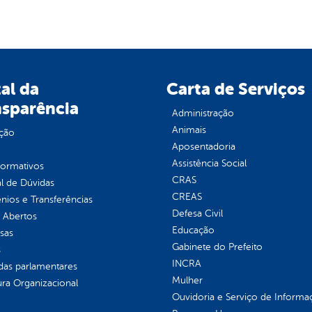
al da
Carta de Serviços
nsparência
Administração
Animais
ção
Aposentadoria
Assistência Social
normativos
CRAS
l de Dúvidas
CREAS
ios e Transferências
Defesa Civil
 Abertos
Educação
sas
Gabinete do Prefeito
s
INCRA
as parlamentares
Mulher
ura Organizacional
Ouvidoria e Serviço de Informa