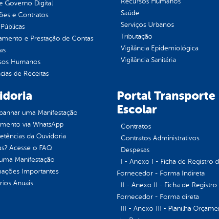
Recursos Humanos
 Governo Digital
Saúde
ções e Contratos
Serviços Urbanos
Públicas
Tributação
jamento e Prestação de Contas
Vigilância Epidemiológica
as
Vigilância Sanitária
sos Humanos
ias de Receitas
idoria
Portal Transporte
Escolar
anhar uma Manifestação
imento via WhatsApp
Contratos
tências da Ouvidoria
Contratos Administrativos
as? Acesse o FAQ
Despesas
 uma Manifestação
I - Anexo I - Ficha de Registro 
mações Importantes
Fornecedor - Forma Indireta
rios Anuais
II - Anexo II - Ficha de Registro
Fornecedor - Forma direta
III - Anexo III - Planilha Orçame