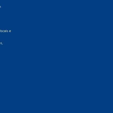
m
iscais e
s,