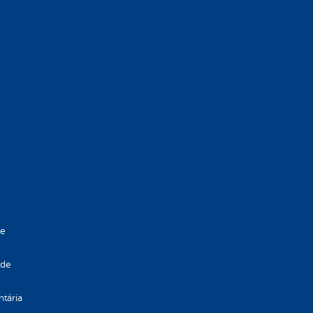
de
 de
ntária