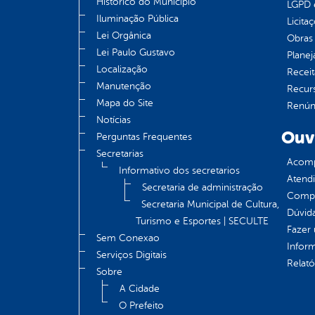
Histórico do Município
LGPD e
Iluminação Pública
Licita
Lei Orgânica
Obras 
Lei Paulo Gustavo
Plane
Localização
Receit
Manutenção
Recur
Mapa do Site
Renúnc
Notícias
Ouv
Perguntas Frequentes
Secretarias
Acomp
Informativo dos secretarios
Atend
Secretaria de administração
Compe
Secretaria Municipal de Cultura,
Dúvid
Turismo e Esportes | SECULTE
Fazer
Sem Conexao
Infor
Serviços Digitais
Relató
Sobre
A Cidade
O Prefeito