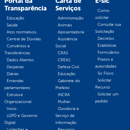
Portal da
Carta de
E-sic
Transparência
Serviços
Como
solicitar
Educação
Administração
Consulte sua
Saúde
Animais
Solicitação
Atos normativos
Aposentadoria
Decretos
Central de Dúvidas
Assistência
Estatísticas
Convênios e
Social
Formulários
Transferências
CRAS
Prazos e
Dados Abertos
CREAS
autoridades
Despesas
Defesa Civil
Sic Físico
Diárias
Educação
Solicitar
Emendas
Gabinete do
Recurso
parlamentares
Prefeito
Solicitar um
Estrutura
INCRA
pedido
Organizacional
Mulher
Inicio
Ouvidoria e
LGPD e Governo
Serviço de
Digital
Informação
Licitações e
Recursos