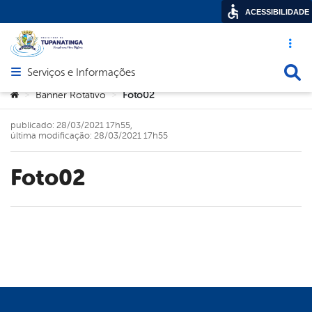
ACESSIBILIDADE
Acesso ráp
Busca
Serviços e Informações
Abrir menu principal de navegação
Você está aqui:
Banner Rotativo
Foto02
>
>
publicado: 28/03/2021 17h55,
última modificação: 28/03/2021 17h55
Foto02
book
er