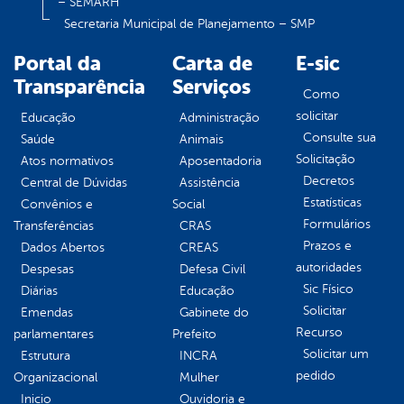
– SEMARH
Secretaria Municipal de Planejamento – SMP
Portal da
Carta de
E-sic
Transparência
Serviços
Como
solicitar
Educação
Administração
Consulte sua
Saúde
Animais
Solicitação
Atos normativos
Aposentadoria
Decretos
Central de Dúvidas
Assistência
Estatísticas
Convênios e
Social
Formulários
Transferências
CRAS
Prazos e
Dados Abertos
CREAS
autoridades
Despesas
Defesa Civil
Sic Físico
Diárias
Educação
Solicitar
Emendas
Gabinete do
Recurso
parlamentares
Prefeito
Solicitar um
Estrutura
INCRA
pedido
Organizacional
Mulher
Inicio
Ouvidoria e