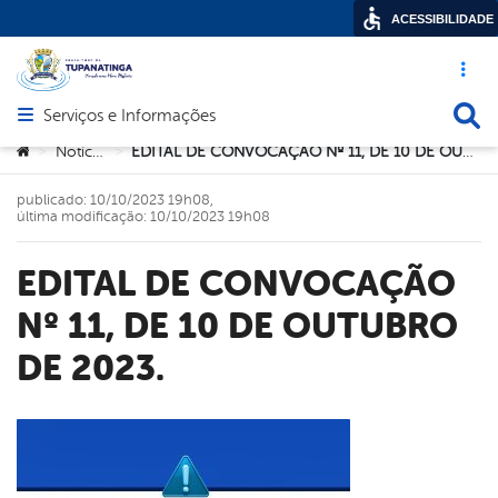
ACESSIBILIDADE
Acesso ráp
Busca
Serviços e Informações
Abrir menu principal de navegação
Você está aqui:
Notícias
EDITAL DE CONVOCAÇÃO Nº 11, DE 10 DE OUTUBRO DE 2023.
>
>
publicado: 10/10/2023 19h08,
última modificação: 10/10/2023 19h08
EDITAL DE CONVOCAÇÃO
Nº 11, DE 10 DE OUTUBRO
DE 2023.
book