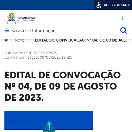
ACESSIBILIDADE
Acesso ráp
Busca
Serviços e Informações
Abrir menu principal de navegação
Você está aqui:
Notícias
EDITAL DE CONVOCAÇÃO Nº 04, DE 09 DE AGOSTO DE 2023.
>
>
publicado: 09/08/2023 19h25,
última modificação: 09/08/2023 19h25
EDITAL DE CONVOCAÇÃO
Nº 04, DE 09 DE AGOSTO
DE 2023.
book