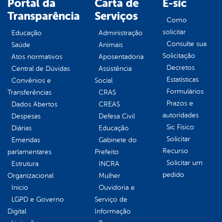
Portal da
Carta de
E-sic
Transparência
Serviços
Como
solicitar
Educação
Administração
Consulte sua
Saúde
Animais
Solicitação
Atos normativos
Aposentadoria
Decretos
Central de Dúvidas
Assistência
Estatísticas
Convênios e
Social
Formulários
Transferências
CRAS
Prazos e
Dados Abertos
CREAS
autoridades
Despesas
Defesa Civil
Sic Físico
Diárias
Educação
Solicitar
Emendas
Gabinete do
Recurso
parlamentares
Prefeito
Solicitar um
Estrutura
INCRA
pedido
Organizacional
Mulher
Inicio
Ouvidoria e
LGPD e Governo
Serviço de
Digital
Informação