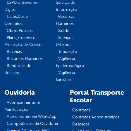
LGPD e Governo
Serviço de
Digital
Informação
Licitações e
Recursos
Contratos
Humanos
Obras Públicas
Saúde
Planejamento e
Serviços
Prestação de Contas
Urbanos
Receitas
Tributação
Recursos Humanos
Vigilância
Renúncias de
Epidemiológica
Receitas
Vigilância
Sanitária
Ouvidoria
Portal Transporte
Escolar
Acompanhar uma
Manifestação
Contratos
Atendimento via WhatsApp
Contratos Administrativos
Competências da Ouvidoria
Despesas
Dúvidas? Acesse o FAQ