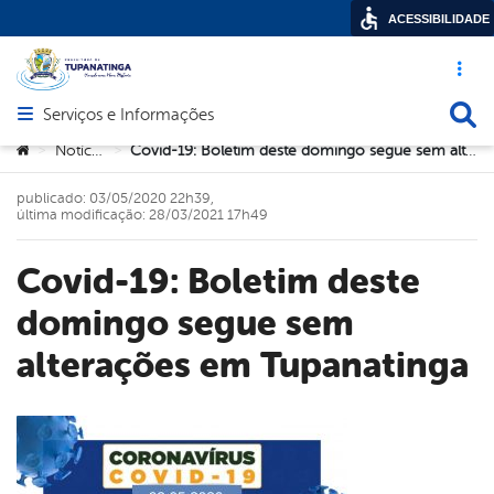
ACESSIBILIDADE
Acesso ráp
Busca
Serviços e Informações
Abrir menu principal de navegação
Você está aqui:
Notícias
Covid-19: Boletim deste domingo segue sem alterações em Tupanatinga
>
>
publicado: 03/05/2020 22h39,
última modificação: 28/03/2021 17h49
Covid-19: Boletim deste
domingo segue sem
alterações em Tupanatinga
book