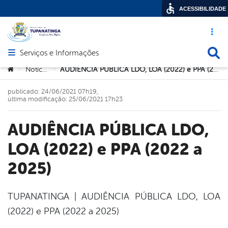
ACESSIBILIDADE
Acesso ráp
Busca
Serviços e Informações
Abrir menu principal de navegação
Você está aqui:
Notícias
AUDIÊNCIA PÚBLICA LDO, LOA (2022) e PPA (2022 a 2025)
>
>
publicado: 24/06/2021 07h19,
última modificação: 25/06/2021 17h23
AUDIÊNCIA PÚBLICA LDO,
LOA (2022) e PPA (2022 a
2025)
TUPANATINGA | AUDIÊNCIA PÚBLICA LDO, LOA
(2022) e PPA (2022 a 2025)
book